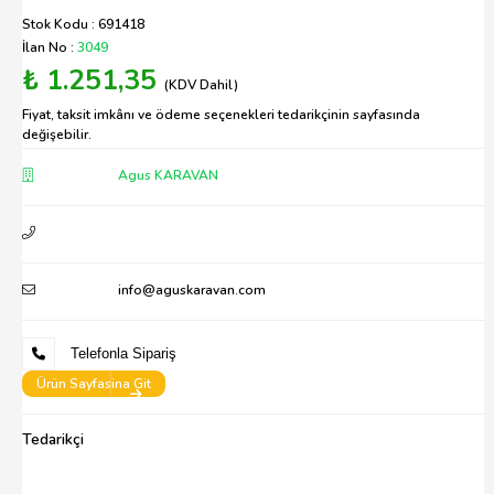
Stok Kodu : 691418
İlan No :
3049
₺ 1.251,35
(KDV Dahil)
Fiyat, taksit imkânı ve ödeme seçenekleri tedarikçinin sayfasında
değişebilir.
Agus KARAVAN
info@aguskaravan.com
Telefonla Sipariş
Ürün Sayfasina Git
Tedarikçi