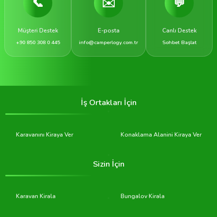
📞
✉️
💬
Müşteri Destek
E-posta
Canlı Destek
+90 850 308 0 445
info@camperlogy.com.tr
Sohbet Başlat
İş Ortakları İçin
Karavanını Kiraya Ver
Konaklama Alanini Kiraya Ver
Sizin İçin
Karavan Kirala
Bungalov Kirala