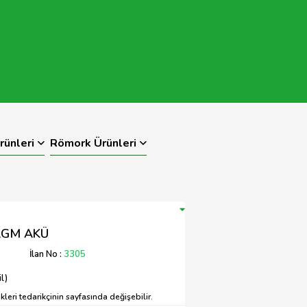
rünleri
Römork Ürünleri
AGM AKÜ
İlan No :
3305
l)
leri tedarikçinin sayfasında değişebilir.