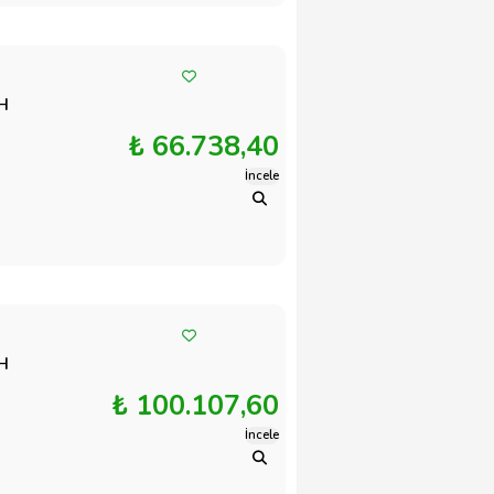
AH
₺ 66.738,40
İncele
AH
₺ 100.107,60
İncele