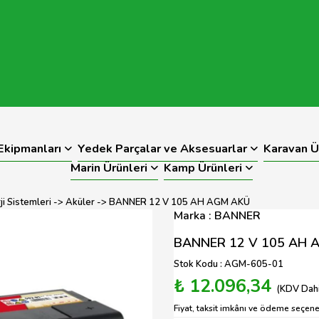
kipmanları
Yedek Parçalar ve Aksesuarlar
Karavan Ü
Marin Ürünleri
Kamp Ürünleri
i Sistemleri
->
Aküler
-> BANNER 12 V 105 AH AGM AKÜ
Marka : BANNER
BANNER 12 V 105 AH 
Stok Kodu : AGM-605-01
₺ 12.096,34
(KDV Dahi
Fiyat, taksit imkânı ve ödeme seçenek