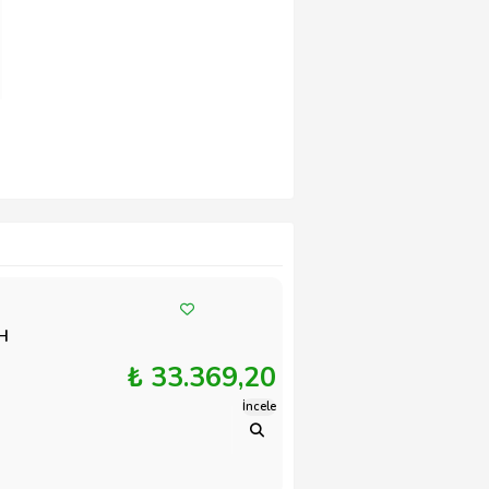
AH
₺ 33.369,20
İncele