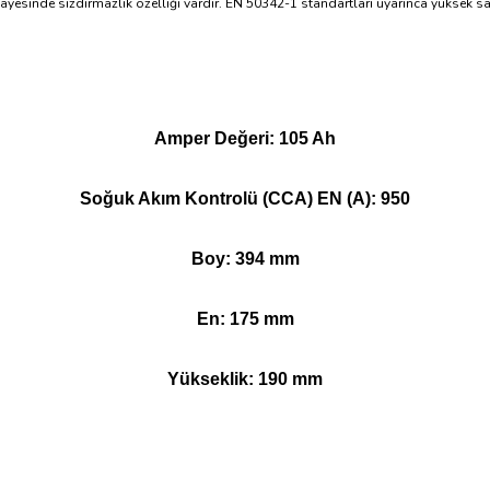
sayesinde sızdırmazlık özelliği vardır. EN 50342-1 standartları uyarınca yüksek s
Amper Değeri: 105 Ah
Soğuk Akım Kontrolü (CCA) EN (A): 950
Boy: 394 mm
En: 175 mm
Yükseklik: 190 mm