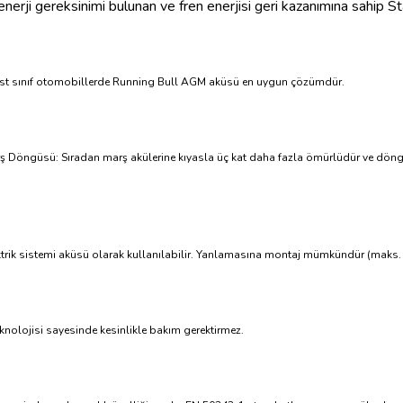
nerji gereksinimi bulunan ve fren enerjisi geri kazanımına sahip Sta
e üst sınıf otomobillerde Running Bull AGM aküsü en uygun çözümdür.
 Döngüsü: Sıradan marş akülerine kıyasla üç kat daha fazla ömürlüdür ve döngü
trik sistemi aküsü olarak kullanılabilir. Yanlamasına montaj mümkündür (maks. 9
olojisi sayesinde kesinlikle bakım gerektirmez.