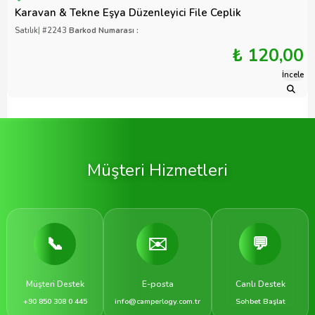
Karavan & Tekne Eşya Düzenleyici File Ceplik
Satılık
|
#2243
Barkod Numarası :
₺ 120,00
İncele
Müşteri Hizmetleri
📞
✉️
💬
Müşteri Destek
E-posta
Canlı Destek
+90 850 308 0 445
info@camperlogy.com.tr
Sohbet Başlat