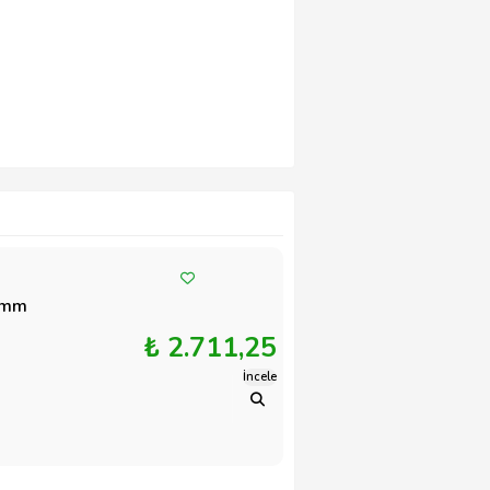
5 mm
₺ 2.711,25
İncele