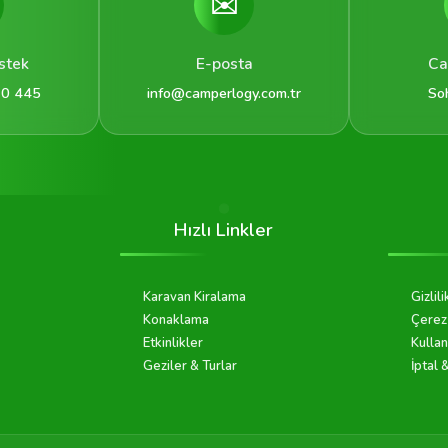
✉️
stek
E-posta
Ca
 0 445
info@camperlogy.com.tr
So
Hızlı Linkler
Karavan Kiralama
Gizlili
Konaklama
Çerez 
Etkinlikler
Kullan
Geziler & Turlar
İptal 