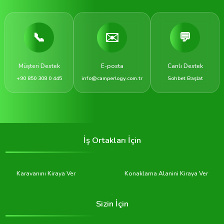
📞
✉️
💬
Müşteri Destek
E-posta
Canlı Destek
+90 850 308 0 445
info@camperlogy.com.tr
Sohbet Başlat
İş Ortakları İçin
Karavanını Kiraya Ver
Konaklama Alanini Kiraya Ver
Sizin İçin