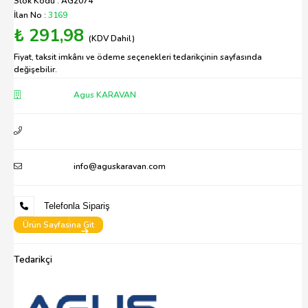
Stok Kodu : AG2074
İlan No :
3169
₺ 291,98
(KDV Dahil)
Fiyat, taksit imkânı ve ödeme seçenekleri tedarikçinin sayfasında
değişebilir.
Agus KARAVAN
info@aguskaravan.com
Telefonla Sipariş
Ürün Sayfasina Git
Tedarikçi