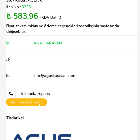
Stok Kodu : AG1770
İlan No :
3228
₺ 583,96
(KDV Dahil)
Fiyat, taksit imkânı ve ödeme seçenekleri tedarikçinin sayfasında
değişebilir.
Agus KARAVAN
info@aguskaravan.com
Telefonla Sipariş
Ürün Sayfasina Git
Tedarikçi