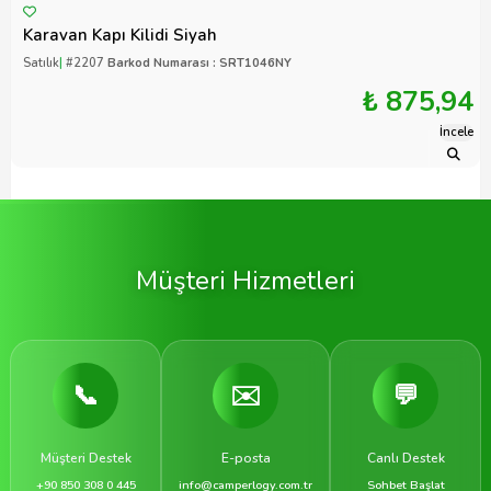
Karavan Kapı Kilidi Siyah
Satılık
|
#2207
Barkod Numarası : SRT1046NY
₺ 875,94
İncele
Müşteri Hizmetleri
📞
✉️
💬
Müşteri Destek
E-posta
Canlı Destek
+90 850 308 0 445
info@camperlogy.com.tr
Sohbet Başlat