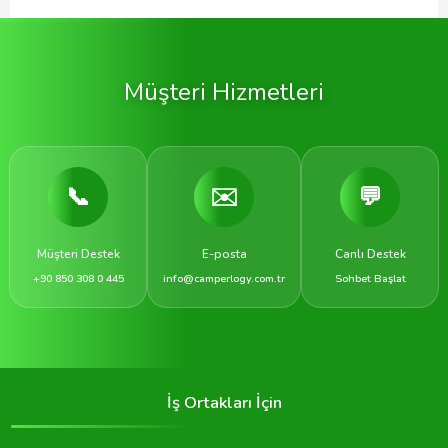
Müşteri Hizmetleri
📞
✉️
💬
Müşteri Destek
E-posta
Canlı Destek
+90 850 308 0 445
info@camperlogy.com.tr
Sohbet Başlat
İş Ortakları İçin