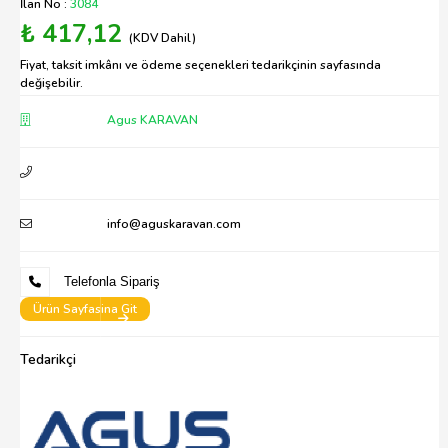
İlan No :
3084
₺ 417,12
(KDV Dahil)
Fiyat, taksit imkânı ve ödeme seçenekleri tedarikçinin sayfasında
değişebilir.
Agus KARAVAN
info@aguskaravan.com
Telefonla Sipariş
Ürün Sayfasina Git
Tedarikçi