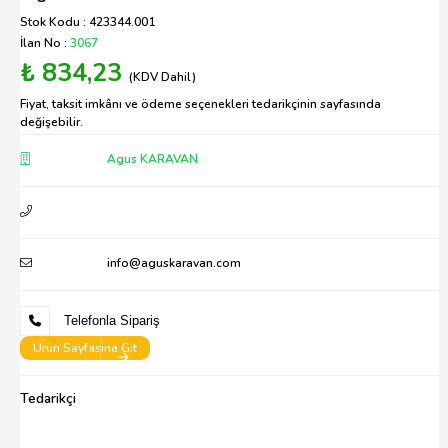
Stok Kodu : 423344.001
İlan No :
3067
₺ 834,23
(KDV Dahil)
Fiyat, taksit imkânı ve ödeme seçenekleri tedarikçinin sayfasında
değişebilir.
Agus KARAVAN
info@aguskaravan.com
Telefonla Sipariş
Ürün Sayfasina Git
Tedarikçi