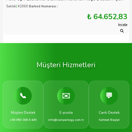
Satılık
|
#2060
Barkod Numarası :
₺ 64.652,83
İncele
Müşteri Hizmetleri
📞
✉️
💬
Müşteri Destek
E-posta
Canlı Destek
+90 850 308 0 445
info@camperlogy.com.tr
Sohbet Başlat