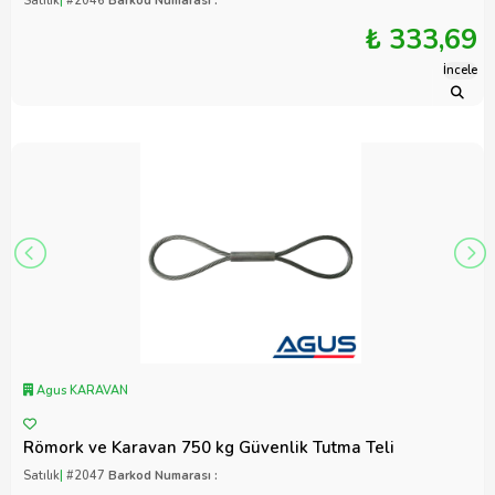
Satılık
|
#2046
Barkod Numarası :
₺ 333,69
İncele
Agus KARAVAN
Römork ve Karavan 750 kg Güvenlik Tutma Teli
Satılık
|
#2047
Barkod Numarası :