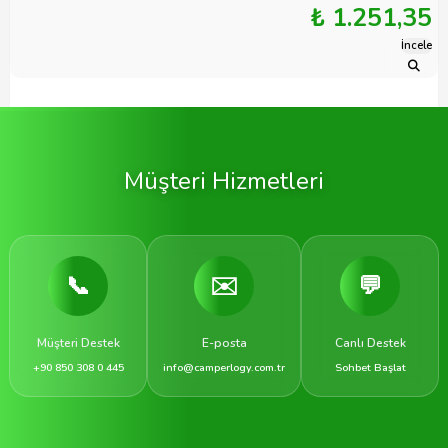
₺ 1.251,35
İncele
Müşteri Hizmetleri
📞
✉️
💬
Müşteri Destek
E-posta
Canlı Destek
+90 850 308 0 445
info@camperlogy.com.tr
Sohbet Başlat