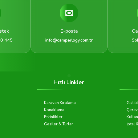
✉️
stek
E-posta
Ca
 0 445
info@camperlogy.com.tr
So
Hızlı Linkler
Karavan Kiralama
Gizlili
Konaklama
Çerez 
Etkinlikler
Kullan
Geziler & Turlar
İptal 