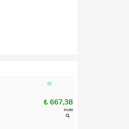
₺ 667,38
İncele