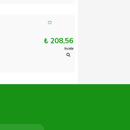
₺ 208,56
İncele