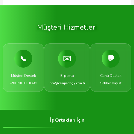
Müşteri Hizmetleri
📞
✉️
💬
Müşteri Destek
E-posta
Canlı Destek
+90 850 308 0 445
info@camperlogy.com.tr
Sohbet Başlat
İş Ortakları İçin