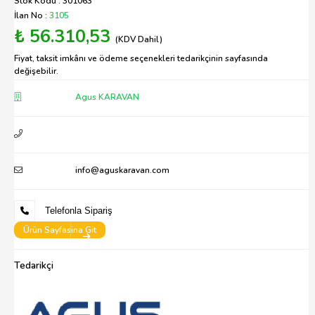
Stok Kodu : 301063
İlan No :
3105
₺ 56.310,53
(KDV Dahil)
Fiyat, taksit imkânı ve ödeme seçenekleri tedarikçinin sayfasında
değişebilir.
Agus KARAVAN
info@aguskaravan.com
Telefonla Sipariş
Ürün Sayfasina Git
Tedarikçi