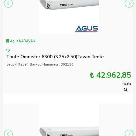
Agus KARAVAN
Thule Omnistor 6300 (3.25x2.50)Tavan Tente
Satılık
|
#2094
Barkod Numarası : 302130
₺ 42.962,85
İncele