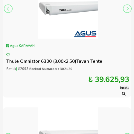
Agus KARAVAN
Thule Omnistor 6300 (3.00x2.50)Tavan Tente
Satılık
|
#2093
Barkod Numarası : 302120
₺ 39.625,93
İncele