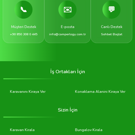
📞
✉️
💬
Müşteri Destek
E-posta
Canlı Destek
+90 850 308 0 445
info@camperlogy.com.tr
Sohbet Başlat
İş Ortakları İçin
Karavanını Kiraya Ver
Konaklama Alanini Kiraya Ver
Sizin İçin
Karavan Kirala
Bungalov Kirala