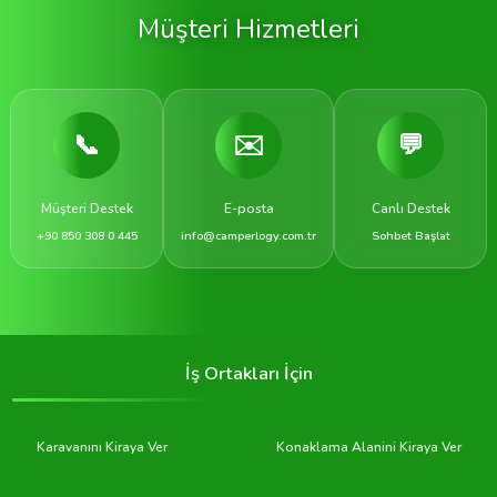
Müşteri Hizmetleri
📞
✉️
💬
Müşteri Destek
E-posta
Canlı Destek
+90 850 308 0 445
info@camperlogy.com.tr
Sohbet Başlat
İş Ortakları İçin
Karavanını Kiraya Ver
Konaklama Alanini Kiraya Ver