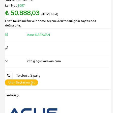
Stok Kodu : 302380
İlan No :
3097
₺ 50.888,03
(KDV Dahil)
Fiyat, taksit imkânı ve ödeme seçenekleri tedarikçinin sayfasında
değişebilir.
Agus KARAVAN
info@aguskaravan.com
Telefonla Sipariş
Ürün Sayfasina Git
Tedarikçi