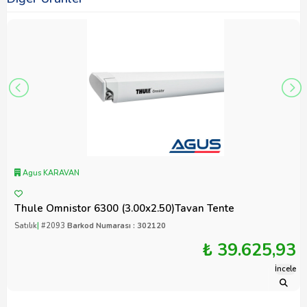
Agus KARAVAN
Thule Omnistor 6300 (3.00x2.50)Tavan Tente
Satılık
|
#2093
Barkod Numarası : 302120
₺ 39.625,93
İncele