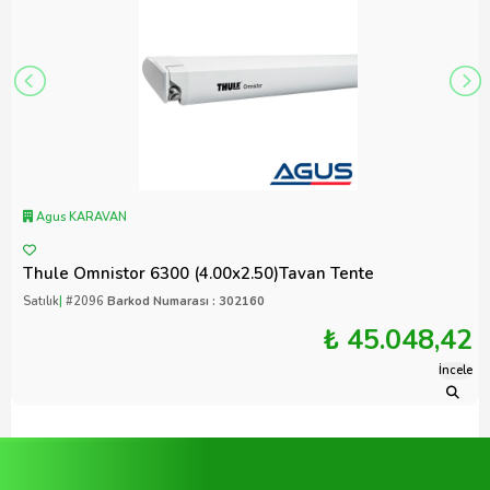
Agus KARAVAN
Thule Omnistor 6300 (4.00x2.50)Tavan Tente
Satılık
|
#2096
Barkod Numarası : 302160
₺ 45.048,42
İncele