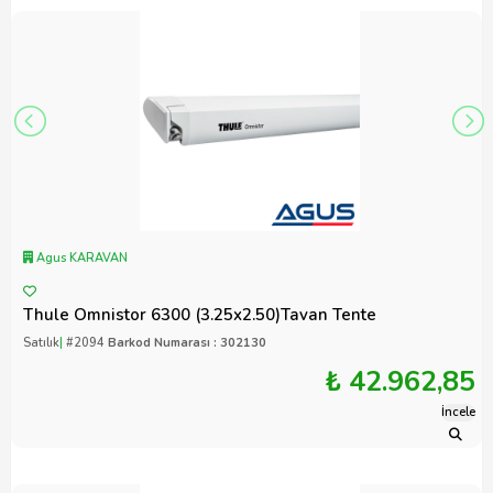
Agus KARAVAN
Thule Omnistor 6300 (3.25x2.50)Tavan Tente
Satılık
|
#2094
Barkod Numarası : 302130
₺ 42.962,85
İncele