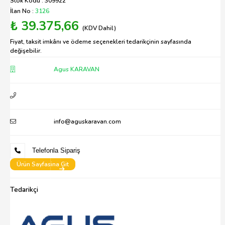
Stok Kodu : 309922
İlan No :
3126
₺ 39.375,66
(KDV Dahil)
Fiyat, taksit imkânı ve ödeme seçenekleri tedarikçinin sayfasında
değişebilir.
Agus KARAVAN
info@aguskaravan.com
Telefonla Sipariş
Ürün Sayfasina Git
Tedarikçi