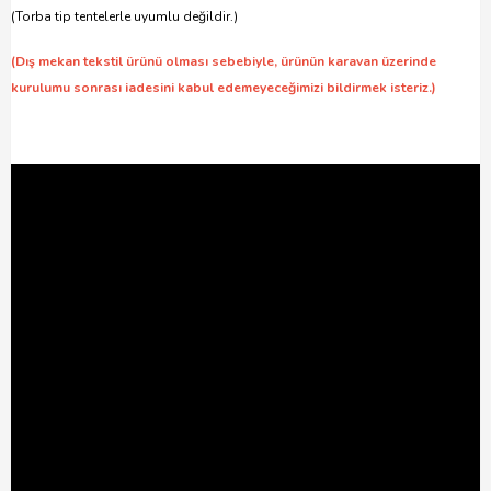
(Torba tip tentelerle uyumlu değildir.)
(Dış mekan tekstil ürünü olması sebebiyle, ürünün karavan üzerinde
kurulumu sonrası iadesini kabul edemeyeceğimizi bildirmek isteriz.)