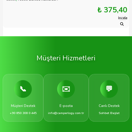
₺ 375,40
İncele
Müşteri Hizmetleri
📞
✉️
💬
Müşteri Destek
E-posta
Canlı Destek
+90 850 308 0 445
info@camperlogy.com.tr
Sohbet Başlat