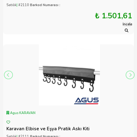
Satılık
|
#2110
Barkod Numarası :
₺ 1.501,61
İncele
Agus KARAVAN
Karavan Elbise ve Eşya Pratik Askı Kiti
Satılık
|
#2111
Barkod Numarası :