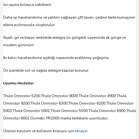
ön rayına kolayca sabitlenir.
Daha iyi havalandırma ve yalıtım sağlayan çift tavan, çadırın tente kumaşının
altına asılmasıyla oluşturulur.
Siyah, gri ve beyaz renklerde entegre ön gölgelik sayesinde ek gölge ve
modern görünüm
İki kalıcı havalandırma açıklığı sayesinde azaltılmış yoğuşma
Ön panelde sol ve sağda entegre kapılar bulunur
Uyumlu Modeller
Thule Omnistor 5200;Thule Omnistor 8000;Thule Omnistor 4900;Thule
Omnistor 9200;Thule Omnistor 6300;Thule Omnistor 6200;Thule Omnistor
5003;Thule Omnistor 5002;Thule Omnistor 5500;Thule Omnistor 6900;Thule
Omnistor 6002 Dometic PR2000 marka tentelerle uyumludur.
Ürünün kurulum ve kullanım kılavuzu için
tıklayın