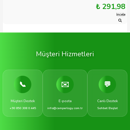
₺ 291,98
İncele
Müşteri Hizmetleri
📞
✉️
💬
Müşteri Destek
E-posta
Canlı Destek
+90 850 308 0 445
info@camperlogy.com.tr
Sohbet Başlat