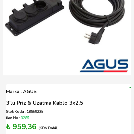
Marka : AGUS
3'lü Priz & Uzatma Kablo 3x2.5
Stok Kodu : 18659225
İlan No :
3285
₺ 959,36
(KDV Dahil)