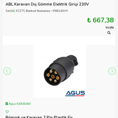
ABL Karavan Dış Gömme Elektrik Girişi 230V
Satılık
|
#2275
Barkod Numarası : PRE225VY
₺ 667,38
İncele
Agus KARAVAN
Römork ve Karavan 7 Pin Plastik Fiş