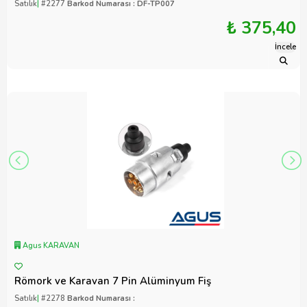
Satılık
|
#2277
Barkod Numarası : DF-TP007
₺ 375,40
İncele
Agus KARAVAN
Römork ve Karavan 7 Pin Alüminyum Fiş
Satılık
|
#2278
Barkod Numarası :