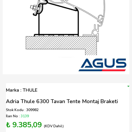
Marka : THULE
Adria Thule 6300 Tavan Tente Montaj Braketi
Stok Kodu : 309982
İlan No :
3139
₺ 9.385,09
(KDV Dahil)