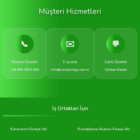
Müşteri Hizmetleri
📞
✉️
💬
Müşteri Destek
E-posta
Canlı Destek
+90 850 308 0 445
info@camperlogy.com.tr
Sohbet Başlat
İş Ortakları İçin
Karavanını Kiraya Ver
Konaklama Alanini Kiraya Ver