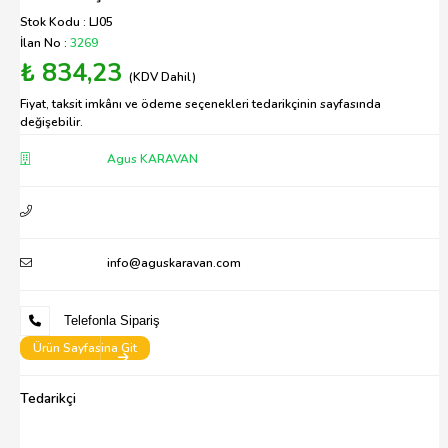
Stok Kodu : LJ05
İlan No :
3269
₺ 834,23
(KDV Dahil)
Fiyat, taksit imkânı ve ödeme seçenekleri tedarikçinin sayfasında
değişebilir.
Agus KARAVAN
info@aguskaravan.com
Telefonla Sipariş
Ürün Sayfasina Git
Tedarikçi