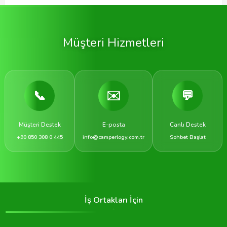
Müşteri Hizmetleri
📞
✉️
💬
Müşteri Destek
E-posta
Canlı Destek
+90 850 308 0 445
info@camperlogy.com.tr
Sohbet Başlat
İş Ortakları İçin