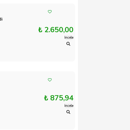
di
₺ 2.650,00
İncele
₺ 875,94
İncele