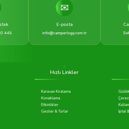
✉️
stek
E-posta
Ca
 0 445
info@camperlogy.com.tr
So
Hızlı Linkler
Karavan Kiralama
Gizlili
Konaklama
Çerez 
Etkinlikler
Kullan
Geziler & Turlar
İptal 