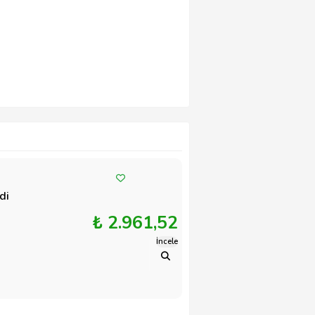
di
₺ 2.961,52
İncele