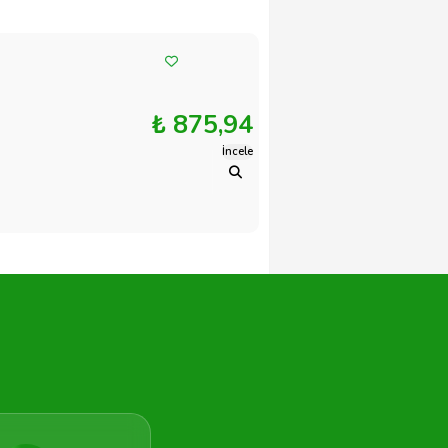
₺ 875,94
İncele