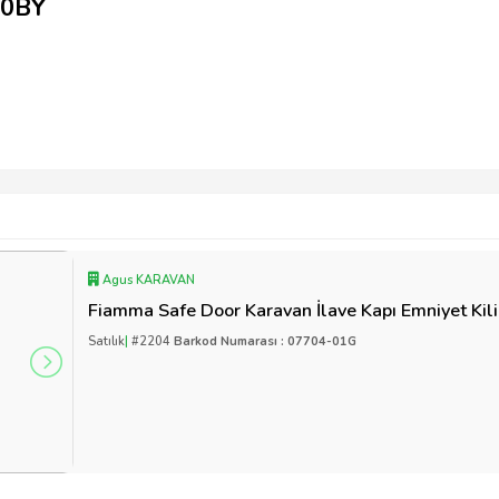
70BY
Agus KARAVAN
Fiamma Safe Door Karavan İlave Kapı Emniyet Kili
Satılık
|
#2204
Barkod Numarası : 07704-01G