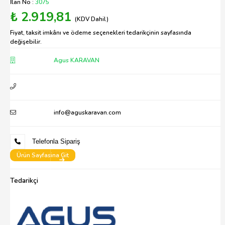
İlan No :
3075
₺ 2.919,81
(KDV Dahil)
Fiyat, taksit imkânı ve ödeme seçenekleri tedarikçinin sayfasında
değişebilir.
Agus KARAVAN
info@aguskaravan.com
Telefonla Sipariş
Ürün Sayfasina Git
Tedarikçi