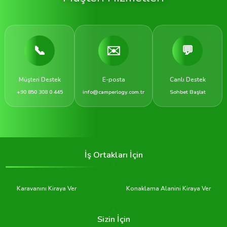
📞
✉️
💬
Müşteri Destek
E-posta
Canlı Destek
+90 850 308 0 445
info@camperlogy.com.tr
Sohbet Başlat
İş Ortakları İçin
Karavanını Kiraya Ver
Konaklama Alanini Kiraya Ver
Sizin İçin