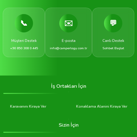
📞
✉️
💬
Müşteri Destek
E-posta
Canlı Destek
+90 850 308 0 445
info@camperlogy.com.tr
Sohbet Başlat
İş Ortakları İçin
Karavanını Kiraya Ver
Konaklama Alanini Kiraya Ver
Sizin İçin