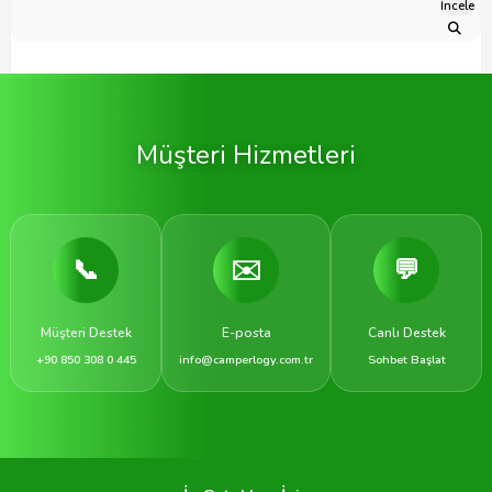
İncele
Müşteri Hizmetleri
📞
✉️
💬
Müşteri Destek
E-posta
Canlı Destek
+90 850 308 0 445
info@camperlogy.com.tr
Sohbet Başlat