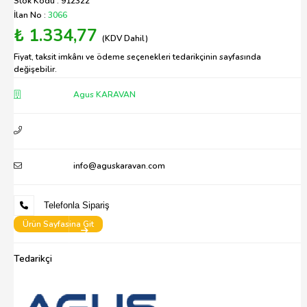
Stok Kodu : 912322
İlan No :
3066
₺ 1.334,77
(KDV Dahil)
Fiyat, taksit imkânı ve ödeme seçenekleri tedarikçinin sayfasında
değişebilir.
Agus KARAVAN
info@aguskaravan.com
Telefonla Sipariş
Ürün Sayfasina Git
Tedarikçi