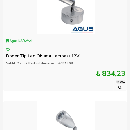
Agus KARAVAN
Döner Tip Led Okuma Lambası 12V
Satılık
|
#2357
Barkod Numarası : AG31408
₺ 834,23
İncele