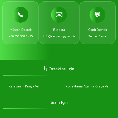
📞
✉️
💬
Müşteri Destek
E-posta
Canlı Destek
+90 850 308 0 445
info@camperlogy.com.tr
Sohbet Başlat
İş Ortakları İçin
Karavanını Kiraya Ver
Konaklama Alanini Kiraya Ver
Sizin İçin