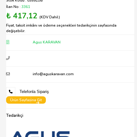
Stok Kodu : 0355LUB
İlan No :
3361
₺ 417,12
(KDV Dahil)
Fiyat, taksit imkânı ve ödeme seçenekleri tedarikçinin sayfasında
değişebilir.
Agus KARAVAN
info@aguskaravan.com
Telefonla Sipariş
Ürün Sayfasina Git
Tedarikçi