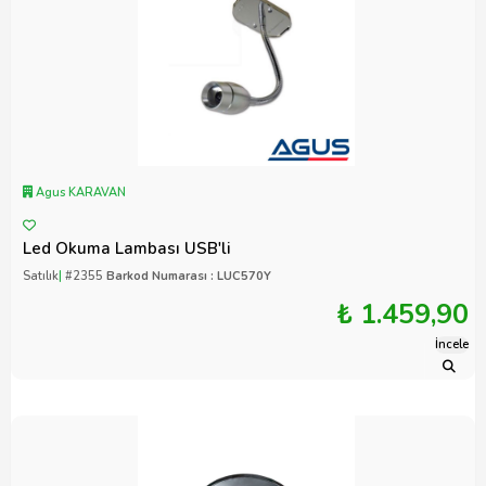
Agus KARAVAN
Led Okuma Lambası USB'li
Satılık
|
#2355
Barkod Numarası : LUC570Y
₺ 1.459,90
İncele