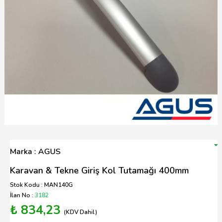
Marka : AGUS
Karavan & Tekne Giriş Kol Tutamağı 400mm
Stok Kodu : MAN140G
İlan No :
3182
₺ 834,23
(KDV Dahil)