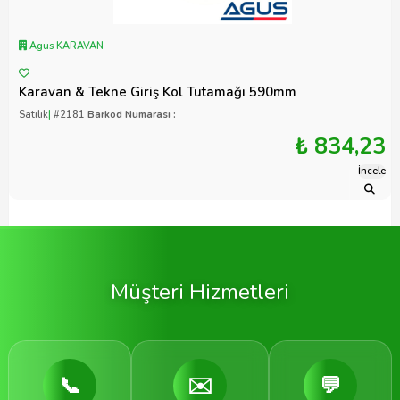
Agus KARAVAN
Karavan & Tekne Giriş Kol Tutamağı 590mm
Satılık
|
#2181
Barkod Numarası :
₺ 834,23
İncele
Müşteri Hizmetleri
📞
✉️
💬