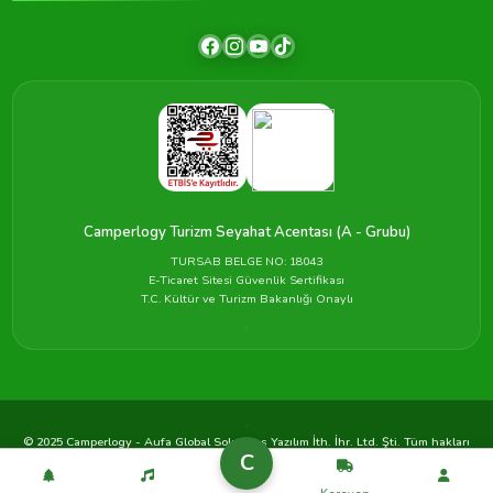
Camperlogy Turizm Seyahat Acentası (A - Grubu)
TURSAB BELGE NO: 18043
E-Ticaret Sitesi Güvenlik Sertifikası
T.C. Kültür ve Turizm Bakanlığı Onaylı
© 2025 Camperlogy - Aufa Global Solutions Yazılım İth. İhr. Ltd. Şti. Tüm hakları
C
saklıdır.
Gizlilik
Çerezler
Koşullar