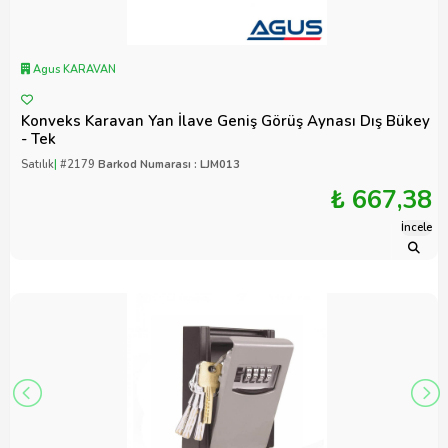
Agus KARAVAN
Konveks Karavan Yan İlave Geniş Görüş Aynası Dış Bükey
- Tek
Satılık
|
#2179
Barkod Numarası : LJM013
₺ 667,38
İncele