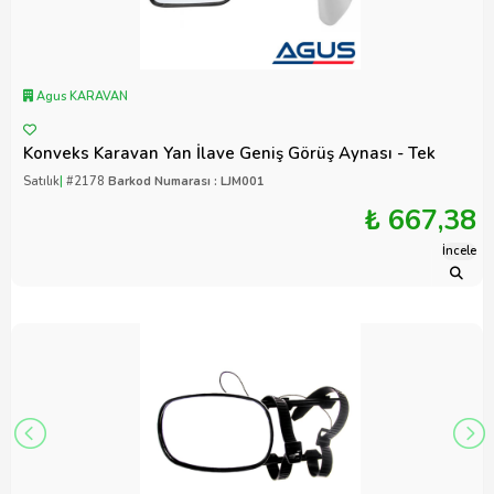
Agus KARAVAN
Konveks Karavan Yan İlave Geniş Görüş Aynası - Tek
Satılık
|
#2178
Barkod Numarası : LJM001
₺ 667,38
İncele