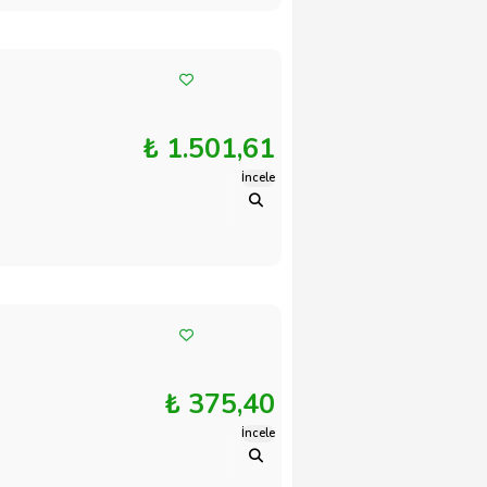
₺ 1.501,61
İncele
₺ 375,40
İncele