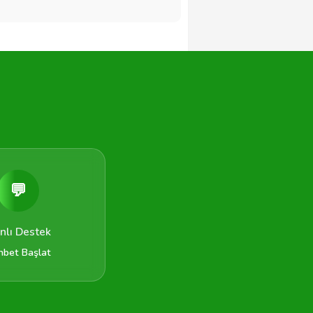
💬
nlı Destek
hbet Başlat