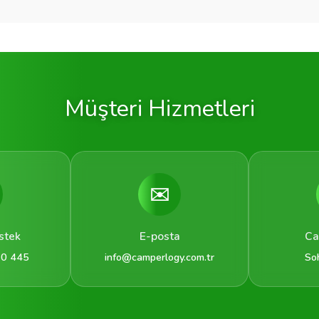
Müşteri Hizmetleri
✉️
stek
E-posta
Ca
 0 445
info@camperlogy.com.tr
So