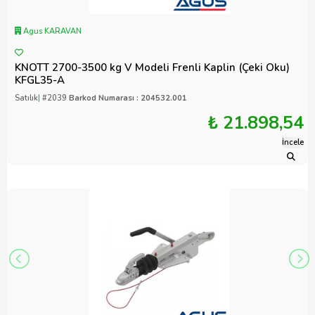
Agus KARAVAN
KNOTT 2700-3500 kg V Modeli Frenli Kaplin (Çeki Oku)
KFGL35-A
Satılık
|
#2039
Barkod Numarası : 204532.001
₺ 21.898,54
İncele