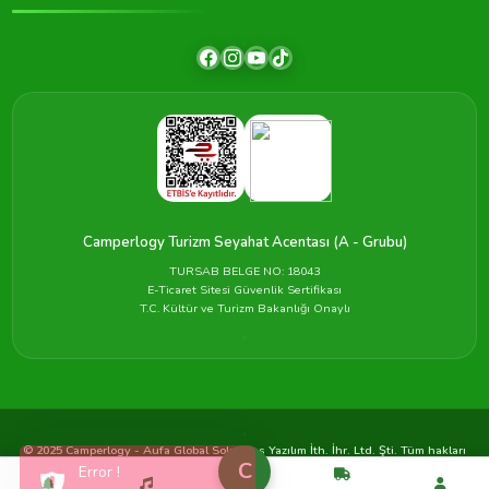
Camperlogy Turizm Seyahat Acentası (A - Grubu)
TURSAB BELGE NO: 18043
E-Ticaret Sitesi Güvenlik Sertifikası
T.C. Kültür ve Turizm Bakanlığı Onaylı
© 2025 Camperlogy - Aufa Global Solutions Yazılım İth. İhr. Ltd. Şti. Tüm hakları
C
saklıdır.
Error !
Gizlilik
Çerezler
Koşullar