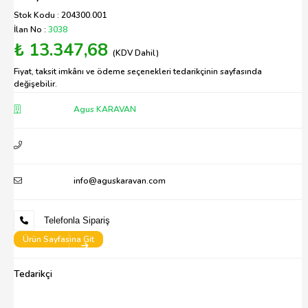
Stok Kodu : 204300.001
İlan No :
3038
₺ 13.347,68
(KDV Dahil)
Fiyat, taksit imkânı ve ödeme seçenekleri tedarikçinin sayfasında
değişebilir.
Agus KARAVAN
info@aguskaravan.com
Telefonla Sipariş
Ürün Sayfasina Git
Tedarikçi