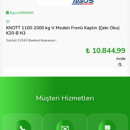
Agus KARAVAN
KNOTT 1100-2000 kg V Modeli Frenli Kaplin (Çeki Oku)
K20-B N3
Satılık
|
#2040
Barkod Numarası :
₺ 10.844,99
İncele
Müşteri Hizmetleri
📞
✉️
💬