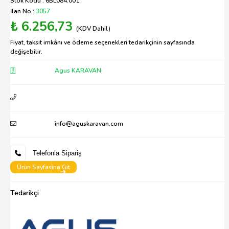
Stok Kodu : 6BL084.001
İlan No :
3057
₺ 6.256,73
(KDV Dahil)
Fiyat, taksit imkânı ve ödeme seçenekleri tedarikçinin sayfasında
değişebilir.
Agus KARAVAN
info@aguskaravan.com
Telefonla Sipariş
Ürün Sayfasina Git
Tedarikçi