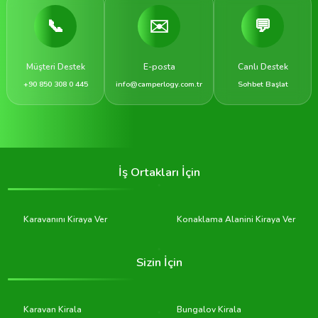
📞
✉️
💬
Müşteri Destek
E-posta
Canlı Destek
+90 850 308 0 445
info@camperlogy.com.tr
Sohbet Başlat
İş Ortakları İçin
Karavanını Kiraya Ver
Konaklama Alanini Kiraya Ver
Sizin İçin
Karavan Kirala
Bungalov Kirala