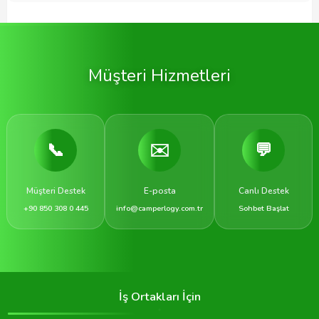
Müşteri Hizmetleri
📞
✉️
💬
Müşteri Destek
E-posta
Canlı Destek
+90 850 308 0 445
info@camperlogy.com.tr
Sohbet Başlat
İş Ortakları İçin