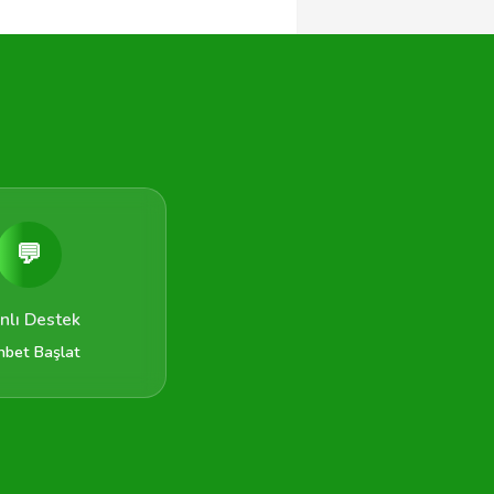
💬
nlı Destek
hbet Başlat