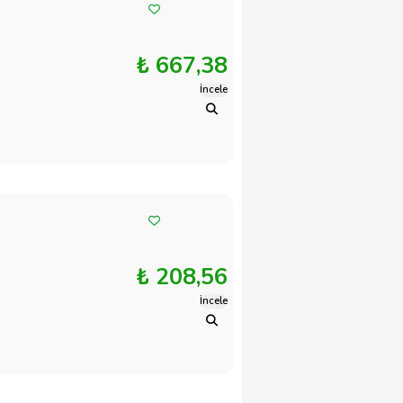
₺ 667,38
İncele
₺ 208,56
İncele