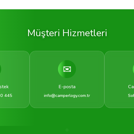
Müşteri Hizmetleri
✉️
stek
E-posta
Ca
 0 445
info@camperlogy.com.tr
So