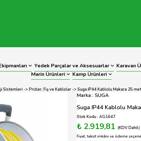
kipmanları
Yedek Parçalar ve Aksesuarlar
Karavan Ü
Marin Ürünleri
Kamp Ürünleri
i Sistemleri
->
Prizler, Fiş ve Kablolar
-> Suga IP44 Kablolu Makara 25 met
Marka : SUGA
Suga IP44 Kablolu Maka
Stok Kodu : AG1647
₺ 2.919,81
(KDV Dahil)
Fiyat, taksit imkânı ve ödeme seçenek