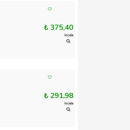
₺ 375,40
İncele
₺ 291,98
İncele