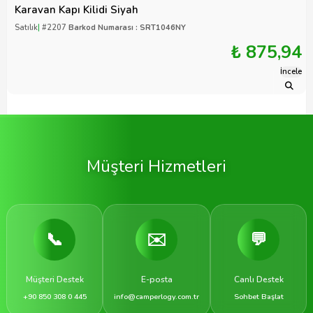
Karavan Kapı Kilidi Siyah
Satılık
|
#2207
Barkod Numarası : SRT1046NY
₺ 875,94
İncele
Müşteri Hizmetleri
📞
✉️
💬
Müşteri Destek
E-posta
Canlı Destek
+90 850 308 0 445
info@camperlogy.com.tr
Sohbet Başlat