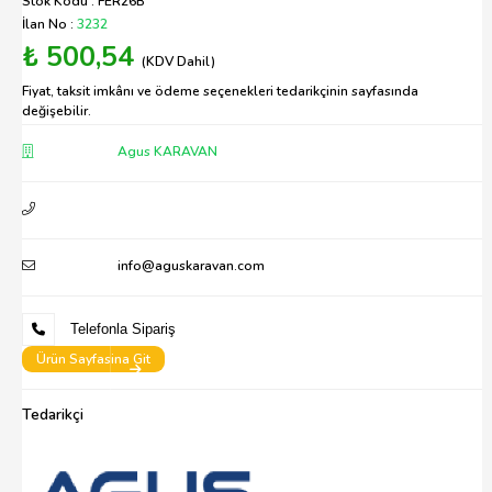
Stok Kodu : FER26B
İlan No :
3232
₺ 500,54
(KDV Dahil)
Fiyat, taksit imkânı ve ödeme seçenekleri tedarikçinin sayfasında
değişebilir.
Agus KARAVAN
info@aguskaravan.com
Telefonla Sipariş
Ürün Sayfasina Git
Tedarikçi