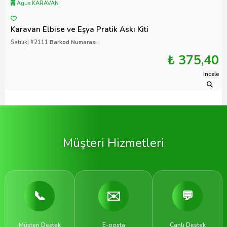
Agus KARAVAN
Karavan Elbise ve Eşya Pratik Askı Kiti
Satılık
|
#2111
Barkod Numarası :
₺ 375,40
İncele
Müşteri Hizmetleri
📞
✉️
💬
Müşteri Destek
E-posta
Canlı Destek