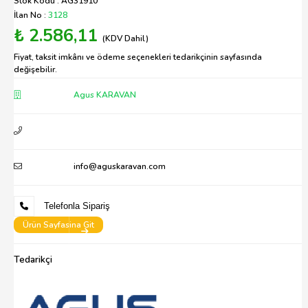
Stok Kodu : AG31910
İlan No :
3128
₺ 2.586,11
(KDV Dahil)
Fiyat, taksit imkânı ve ödeme seçenekleri tedarikçinin sayfasında
değişebilir.
Agus KARAVAN
info@aguskaravan.com
Telefonla Sipariş
Ürün Sayfasina Git
Tedarikçi