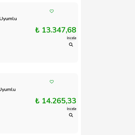
 Uyumlu
₺ 13.347,68
İncele
 Uyumlu
₺ 14.265,33
İncele