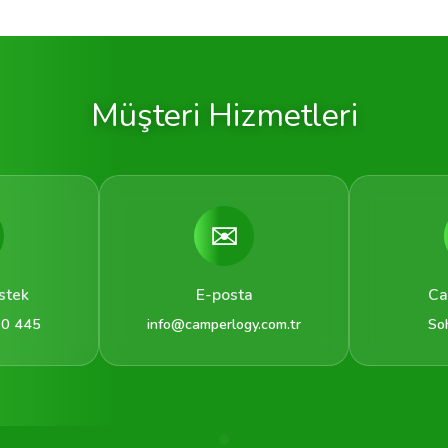
Müşteri Hizmetleri
✉️
stek
E-posta
Ca
 0 445
info@camperlogy.com.tr
So