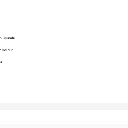
0m Uyumlu
n koldur.
r.