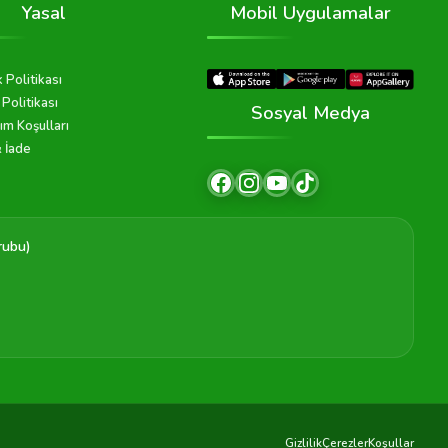
Yasal
Mobil Uygulamalar
k Politikası
Politikası
Sosyal Medya
ım Koşulları
& İade
rubu)
Gizlilik
Çerezler
Koşullar