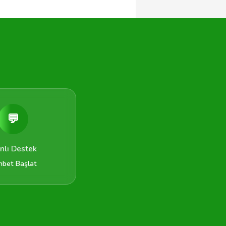
💬
nlı Destek
hbet Başlat