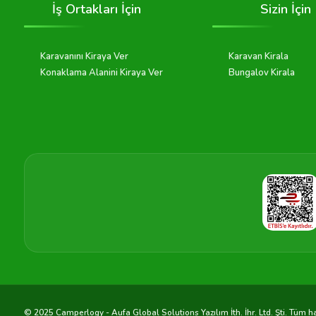
İş Ortakları İçin
Sizin İçin
Karavanını Kiraya Ver
Karavan Kirala
Konaklama Alanini Kiraya Ver
Bungalov Kirala
© 2025 Camperlogy - Aufa Global Solutions Yazılım İth. İhr. Ltd. Şti. Tüm hak