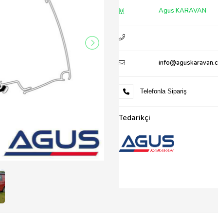
Agus KARAVAN
info@aguskaravan.
Telefonla Sipariş
Tedarikçi