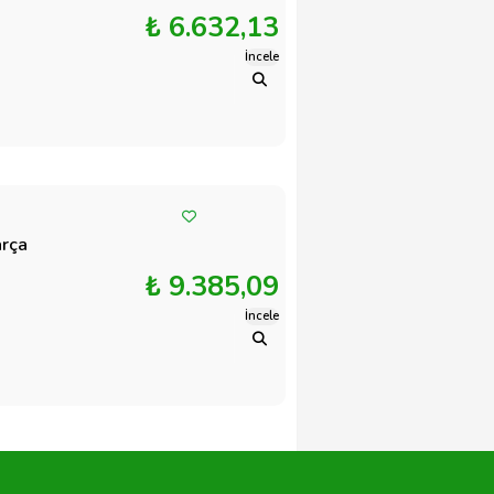
₺ 6.632,13
İncele
arça
₺ 9.385,09
İncele