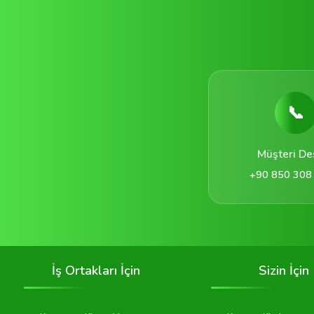
📞
Müşteri De
+90 850 308
İş Ortakları İçin
Sizin İçin