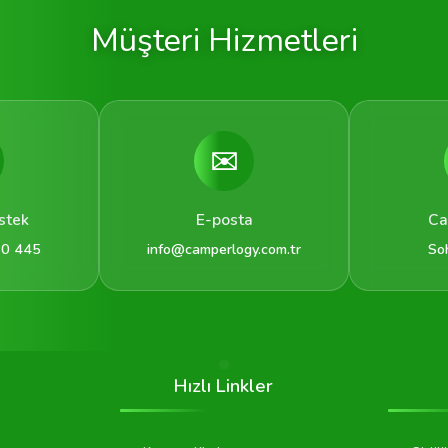
Müşteri Hizmetleri
✉️
stek
E-posta
Ca
 0 445
info@camperlogy.com.tr
So
Hızlı Linkler