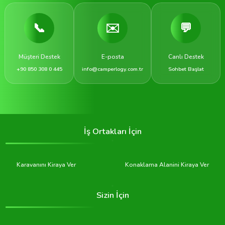
📞
✉️
💬
Müşteri Destek
E-posta
Canlı Destek
+90 850 308 0 445
info@camperlogy.com.tr
Sohbet Başlat
İş Ortakları İçin
Karavanını Kiraya Ver
Konaklama Alanini Kiraya Ver
Sizin İçin