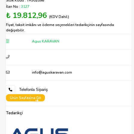
Stok Kodu : TH302096
İlan No :
3127
₺ 19.812,96
(KDV Dahil)
Fiyat, taksit imkânı ve ödeme seçenekleri tedarikçinin sayfasında
değişebilir.
Agus KARAVAN
info@aguskaravan.com
Telefonla Sipariş
Ürün Sayfasina Git
Tedarikçi