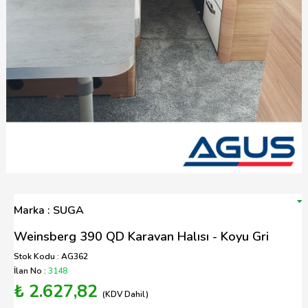
Marka : SUGA
Weinsberg 390 QD Karavan Halısı - Koyu Gri
Stok Kodu : AG362
İlan No :
3148
₺ 2.627,82
(KDV Dahil)