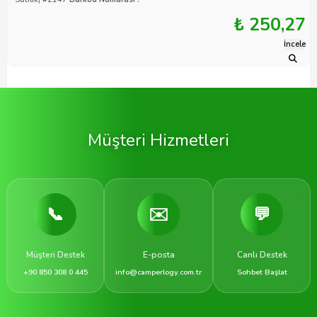
₺ 250,27
İncele
Müşteri Hizmetleri
📞
✉️
💬
Müşteri Destek
E-posta
Canlı Destek
+90 850 308 0 445
info@camperlogy.com.tr
Sohbet Başlat